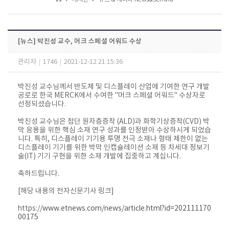
[뉴스] 박진성 교수, 머크 스페셜 어워드 수상
관리자
|
1746
|
2021-12-12 21:15:36
박진성 교수님께서 반도체 및 디스플레이 산업에 기여한 연구 개발
공로로 ​한국 MERCK에서 수여한 ​"머크 스페셜 어워드" 수상자로
선정되셨습니다.
박진성 교수님은 첨단 원자층증착 (ALD)과 화학기상증착(CVD) 박
막 응용을 위한 핵심 소재 연구 성과를 인정받아 수상하시게 되었습
니다. 특히, 디스플레이 기기용 투명 전극 소재나 형태 제한이 없는
디스플레이 기기를 위한 박막 인캡슐레이션 소재 등 차세대 정보기
술(IT) 기기 구현을 위한 소재 개발에 집중하고 계십니다.
축하드립니다.
[해당 내용의 전자신문기사 링크]
https://
www.etnews.com/news/article.html?id=202111170
00175