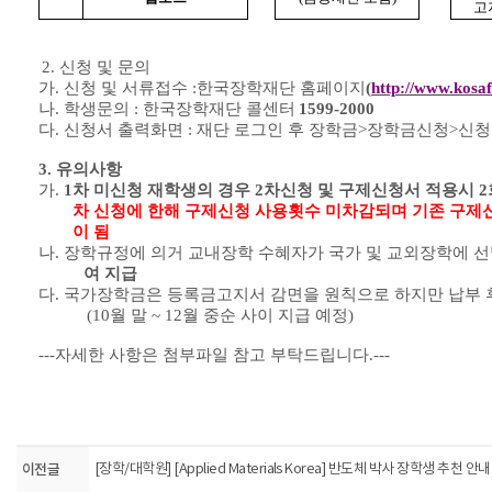
고
2.
신청 및 문의
가
.
신청 및 서류접수
:
한국장학재단 홈페이지
(
http://www.kosaf
나
.
학생문의
:
한국장학재단 콜센터
1599-2000
다
.
신청서 출력화면
:
재단 로그인 후 장학금
>
장학금신청
>
신청
3.
유의사항
가
.
1
차 미신청 재학생의 경우
2
차신청 및 구제신청서 적용시
2
차 신청에 한해 구제신청 사용횟수 미차감되며 기존 구제
이 됨
나
.
장학규정에 의거 교내장학 수혜자가 국가 및 교외장학에 
여 지급
다
.
국가장학금은 등록금고지서 감면을 원칙으로 하지만 납부 
(10
월 말
~ 12
월 중순 사이 지급 예정
)
---자세한 사항은 첨부파일 참고 부탁드립니다.---
이전글
[장학/대학원] [Applied Materials Korea] 반도체 박사 장학생 추천 안내