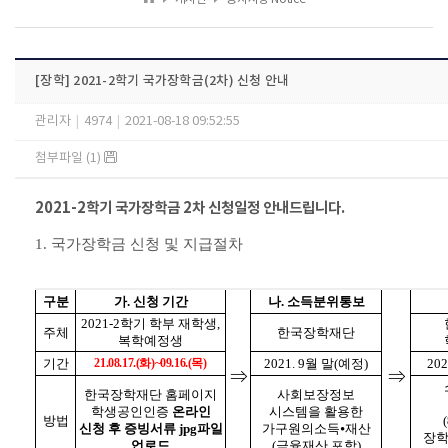
[장학] 2021-2학기 국가장학금(2차) 신청 안내
관리자
|
4974
|
2021-08-18 09:52:55
첨부파일 (1)
2021-2
학기 국가장학금
2
차 신청일정 안내드립니다.
1.
국가장학금 신청 및 지급절차
구분
가
.
신청 기간
나
.
소득분위통보
2021-2
학기 학부 재학생
,
주체
한국장학재단
복학예정생
기간
21.08.17.(
화
)~09.16.(
목
)
2021. 9
월 말
(
예정
)
202
⇒
⇒
한국장학재단 홈페이지
사회보장정보
학생공인인증
온라인
시스템을 활용한
방법
(
신청 후 증빙서류
jpg
파일
가구원의소득
⦁
재산
장
업로드
(
금융재산 포함
)