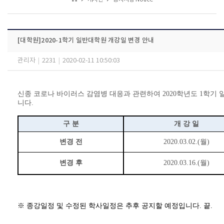
[대학원]2020-1학기 일반대학원 개강일 변경 안내
관리자
|
2231
|
2020-02-11 10:50:03
신종 코로나 바이러스 감염병 대응과 관련하여
2020
학년도
1
학기 
니다.
구 분
개 강 일
변경 전
2020.03.02.(
월
)
변경 후
2020.03.16.(
월
)
※
종강일정 및 수정된 학사일정은 추후 공지할 예정입니다
.
끝
.