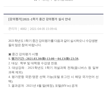
[강의평가]2021-1학기 중간 강의평가 실시 안내
관리자
|
4882
|
2021-04-05 15:09:41
2021
학년도
1
학기 중간 강의평가를 다음과 같이 실시하오니
수강생분
들의 많은
참여
바랍니다
.
▣
중간 강의평가 시행
1.
평가기간
: 2021.03.30(
화
) 13:00 ~ 04.13(
화
) 23:59
.
2.
대상
:
학부 및 대학원 수강생 전원
.
3.
대상강좌
: 2021
학년도
1
학기 개설과목 전체
(
옴니버스 등 일부
과목 제외
).
4.
평가문항 국문
/
영문 선택 가능
(
포털 로그인 시 해당 국가언어 선
택
).
5
.
결과공개
: 2021
년
4
월 말
(
예정
),
포털
(HY-in)
공개