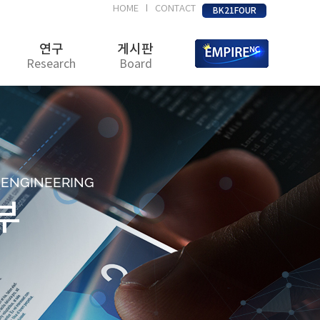
HOME
CONTACT
|
BK21FOUR
연구
게시판
Research
Board
D ENGINEERING
부