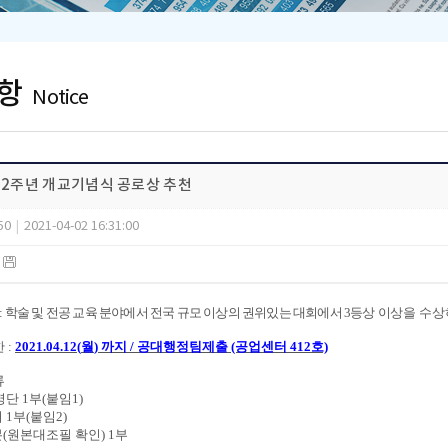
항
Notice
제82주년 개교기념식 공로상 추천
50
|
2021-04-02 16:31:00
)
:
학술 및 전공 교육 분야에서 전국 규모 이상의 권위있는 대회에서
3
등상
이상을
수상
한
:
2021.04.12(
월
) 까지 / 공대행정팀제출 (공업센터 412호)
류
명단
1
부
(
붙임
1)
서
1
부
(
붙임
2)
본
(
원본대조필 확인
) 1
부