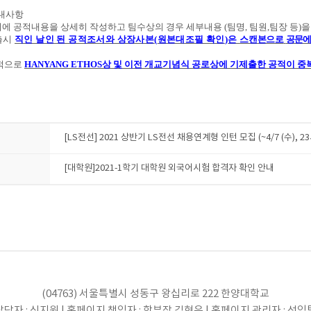
내사항
에 공적내용을 상세히 작성하고 팀수상의 경우 세부내용
(
팀명
,
팀원
,
팀장 등
)
을
출시
직인 날인 된 공적조서와 상장사본
(
원본대조필 확인
)
은
스캔본으로
공문에
적으로
H
ANYANG ETHOS
상 및 이전 개교기념식 공로상에
기제출한 공적이 중
[LS전선] 2021 상반기 LS전선 채용연계형 인턴 모집 (~4/7 (수), 2
[대학원]2021-1학기 대학원 외국어시험 합격자 확인 안내
(04763) 서울특별시 성동구 왕십리로 222 한양대학교
당자 : 신지원 | 홈페이지 책임자 : 학부장 김현우 | 홈페이지 관리자 : 선