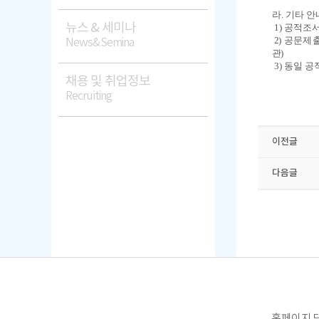
라
.
기타 안
뉴스 & 세미나
1)
공적조서
2)
공문제
News&Semina
관
)
3)
동일 공
채용 및 취업정보
Recruiting
이전글
다음글
홈페이지 담