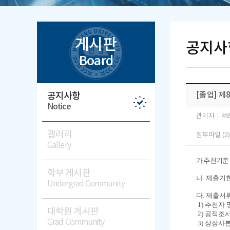
게시판
공지사
Board
공지사항
[졸업] 
Notice
관리자
|
49
갤러리
첨부파일 (2
Gallery
가
.
추천기준
학부 게시판
나
.
제출기
Undergrad Community
다
.
제출서
1)
추천자 
대학원 게시판
2)
공적조
Grad Community
3)
상장사