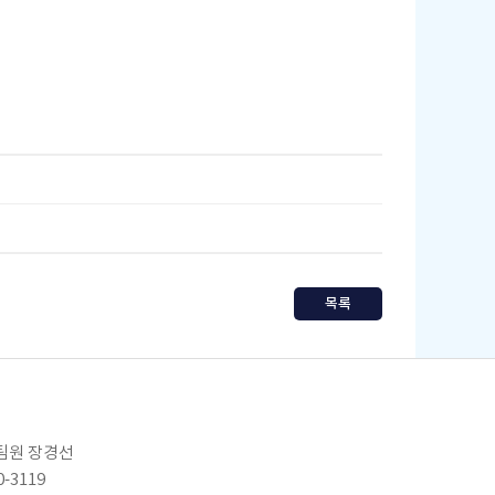
목록
임팀원 장경선
0-3119