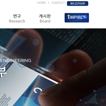
HOME
CONTACT
|
BK21FOUR
연구
게시판
Research
Board
D ENGINEERING
부