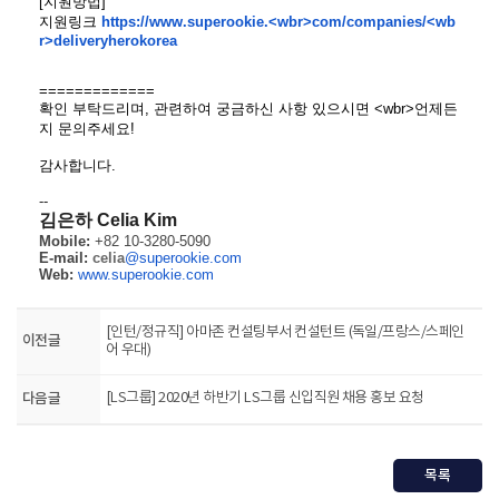
[
지원방법
]
지원링크
https://www.superookie.<wbr>com/companies/<wb
r>deliveryherokorea
=============
확인 부탁드리며
,
관련하여 궁금하신 사항 있으시면 <wbr>언제든
지 문의주세요
!
감사합니다
.
--
김은하 Celia Kim
Mobile
:
+82 10
-3280
-5090
E
-mail
:
celia
@superookie.com
Web:
www.superookie.com
[인턴/정규직] 아마존 컨설팅부서 컨설턴트 (독일/프랑스/스페인
이전글
어 우대)
다음글
[LS그룹] 2020년 하반기 LS그룹 신입직원 채용 홍보 요청
목록