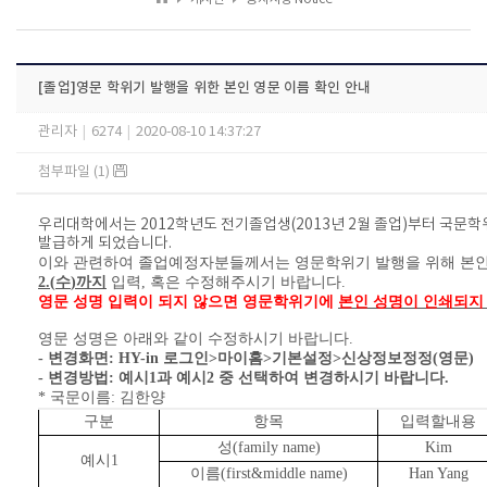
[졸업]영문 학위기 발행을 위한 본인 영문 이름 확인 안내
관리자
|
6274
|
2020-08-10 14:37:27
첨부파일 (1)
우리대학에서는
2012
학년도 전기졸업생
(
2013
년
2
월 졸업
)
부터 국문학
발급하게 되었습니다
.
이와 관련하여
졸업예정자분들께서는 영문학위기 발행을 위해 본
2.(
수
)
까지
입력
,
혹은 수정해주시기 바랍니다
.
영문 성명 입력이 되지 않으면 영문학위기에
본인 성명이 인쇄되지
영문 성명은 아래와 같이 수정하시기 바랍니다
.
- 변경화면
: HY-in
로그인
>
마이홈
>
기본설정
>
신상정보정정
(
영문
)
- 변경방법
:
예시
1
과 예시
2
중 선택하여 변경하시기 바랍니다
.
*
국문이름
:
김한양
구분
항목
입력할내용
성
(family name)
Kim
예시
1
이름
(first&middle name)
Han Yang