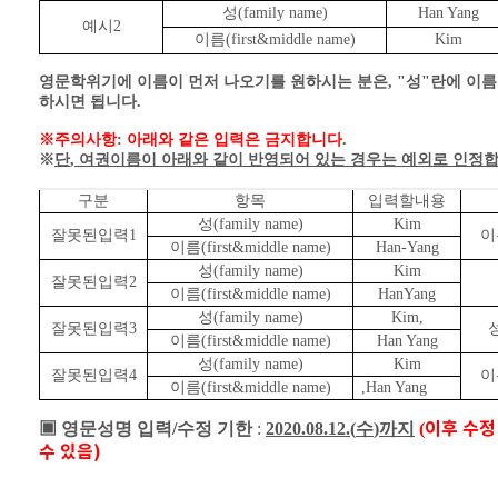
성
(family name)
Han Yang
예시
2
이름
(first&middle name)
Kim
영문학위기에 이름이 먼저 나오기를 원하시는 분은
, "
성
"
란에 이
하시면 됩니다
.
※
주의사항
:
아래와 같은 입력은 금지합니다
.
※
단
,
여권이름이 아래와 같이 반영되어 있는 경우는 예외로 인정
구분
항목
입력할내용
성
(family name)
Kim
잘못된입력
1
이
이름
(first&middle name)
Han-Yang
성
(family name)
Kim
잘못된입력
2
이름
(first&middle name)
HanYang
성
(family name)
Kim,
잘못된입력
3
이름
(first&middle name)
Han Yang
성
(family name)
Kim
잘못된입력
4
이
이름
(first&middle name)
,Han Yang
이후 수정
▣ 영문성명 입력/수정 기한
:
2020.08.12.(
수
)
까지
(
수 있음)