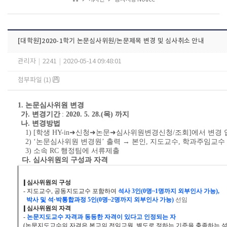
[대학원]2020-1학기 논문심사위원/논문제목 변경 및 심사취소 안내
관리자
|
2241
|
2020-05-14 09:48:01
첨부파일 (1)
1.
논문심사위원 변경
가
.
변경기간
:
2020. 5. 28.(
목
)
까지
나
.
변경방법
1) [
학생
HY-in
➜
신청
➜
논문
➜
심사위원변경신청
/
조회
]
에서 변경 
2) ‘
논문심사위원 변경원
’
출력
→
본인
,
지도교수
,
학과주임교수
3)
소속
RC
행정팀에 서류제출
다.
심사위원의 구성과 자격
❙
심사위원의 구성
-
지도교수
,
공동지도교수 포함하여
석사
3
인
(0
명
~1
명까지 외부인사 가능
),
박사 및 석
·
박통합과정
5
인
(0
명
~2
명까지 외부인사 가능
)
선임
❙
심사위원의 자격
-
논문지도교수 자격과 동등한 자격이 있다고 인정되는 자
(
논문지도교수의 자격은 본교의 전임교원
,
별도로 정하는 기준을 충족하는 