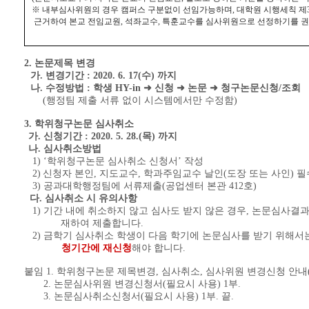
※
내부심사위원의 경우 캠퍼스 구분없이 선임가능하며
,
대학원 시행세칙 제
근거하여 본교 전임교원
,
석좌교수
,
특훈교수를 심사위원으로 선정하기를 
2.
논문제목 변경
가
.
변경기간
: 2020. 6. 17(
수
)
까지
나
.
수정방법
:
학생
HY-in
➜
신청
➜
논문
➜
청구논문신청
/
조회
(
행정팀 제출 서류 없이 시스템에서만 수정함
)
3.
학위청구논문 심사취소
가
.
신청기간
: 2020. 5. 28.(
목
)
까지
나
.
심사취소방법
1) ‘
학위청구논문 심사취소 신청서
’
작성
2)
신청자 본인
,
지도교수
,
학과주임교수 날인
(
도장 또는 사인
)
필
3) 공과대학
행정팀에 서류제출(공업센터 본관 412호)
다
.
심사취소 시 유의사항
1)
기간 내에 취소하지 않고 심사도 받지 않은 경우
,
논문심사결
재하여 제출합니다
.
2)
금학기 심사취소 학생이 다음 학기에 논문심사를 받기 위해서
청기간에 재신청
해야 합니다
.
붙임
1.
학위청구논문 제목변경
,
심사취소
,
심사위원 변경신청 안내
2
.
논문심사위원 변경신청서
(
필요시 사용
) 1
부
.
3
.
논문심사취소신청서
(
필요시 사용
) 1
부
.
끝
.