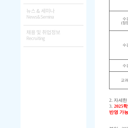
뉴스 & 세미나
News&Semina
수
(정
채용 및 취업정보
Recruiting
수
수
교과
2.
자세한
3.
2025
반영 가능