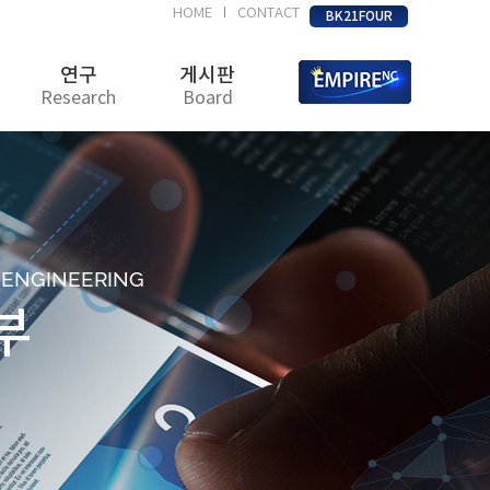
HOME
CONTACT
|
BK21FOUR
연구
게시판
Research
Board
D ENGINEERING
부