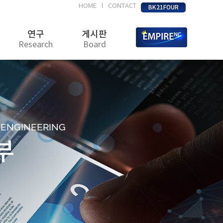
HOME
CONTACT
|
BK21FOUR
연구
게시판
Research
Board
D ENGINEERING
부