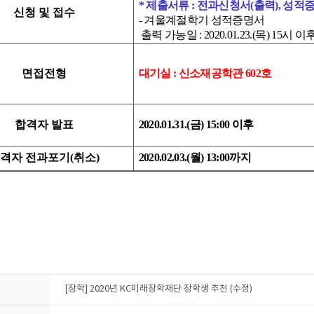
* 제출서류 : 전과신청서(출력), 성적
신청 및 접수
-
겨울계절학기 성적증명서
출력 가능일
: 2020.01.23.(목
) 15
시 이
면접전형
대기실 : 신소재공학관 602호
합격자 발표
2020.01.31.(금
) 15:00
이후
격자 전과포기
(
취소
)
2020.02.03.(월
) 13:00
까지
[장학] 2020년 KC미래장학재단 장학생 추천 (수정)