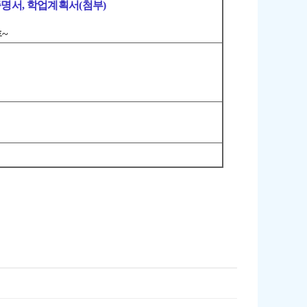
증명서, 학업계획서(첨부)
후
~