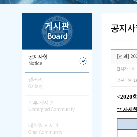
게시판
공지사
Board
공지사항
[전과] 2
Notice
관리자
|
61
갤러리
첨부파일 (1
Gallery
<202
학부 게시판
Undergrad Community
** 자세
대학원 게시판
Grad Community