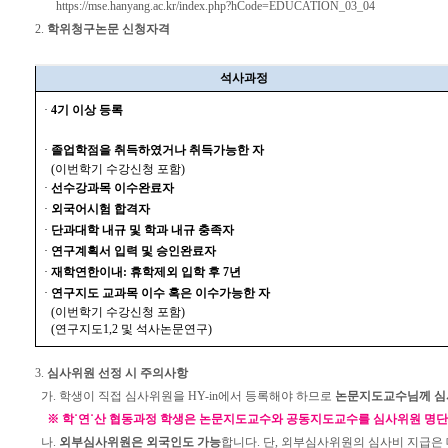
https://mse.hanyang.ac.kr/index.php?hCode=EDUCATION_03_04
2.
학위청구논문 신청자격
석사과정
·
4기 이상 등록
-
·
졸업학점을 취득하였거나 취득가능한 자
-
(이번학기 수강신청 포함)
·
선수강과목 이수완료자
·
외국어시험 합격자
·
단과대학 내규 및 학과 내규 충족자
·
연구계획서 입력 및 승인완료자
·
재학연한이내: 휴학제외 입학 후 7년
·
연구지도 교과목 이수 혹은 이수가능한 자
-
(이번학기 수강신청 포함)
-
(연구지도1,2 및 석사논문연구)
3.
심사위원 선정 시 주의사항
가. 학생이 직접 심사위원을 HY-in에서 등록해야 하므로
논문지도교수님께 심
※
학˙연˙산 협동과정 학생은 논문지도교수와 공동지도교수를 심사위원 명단
나.
외부심사위원은 외국인도 가능
합니다. 단, 외부심사위원의 심사비 지급은