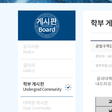
게시판
학부 
Board
공지사항
공업수학1
Notice
관리자
|
43
갤러리
첨부파일 (1
Gallery
공과대학 
내드리오
학부 게시판
Undergrad Community
대학원 게시판
Grad Community