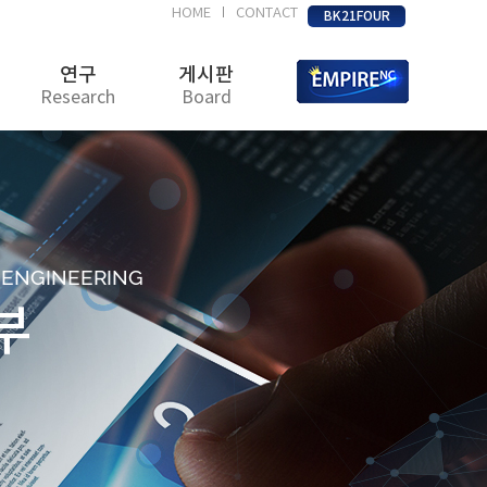
HOME
CONTACT
|
BK21FOUR
연구
게시판
Research
Board
D ENGINEERING
부