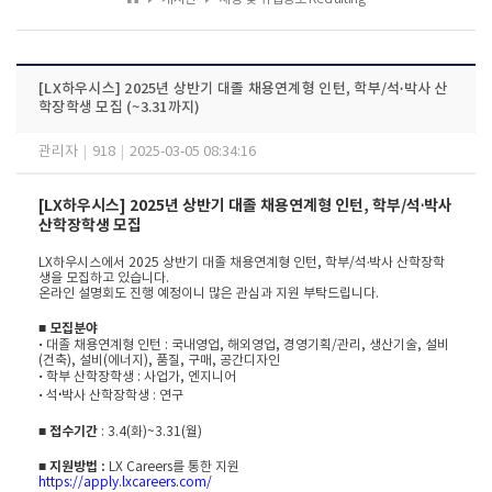
[LX하우시스] 2025년 상반기 대졸 채용연계형 인턴, 학부/석·박사 산
학장학생 모집 (~3.31까지)
관리자
|
918
|
2025-03-05 08:34:16
[LX하우시스] 2025년 상반기 대졸 채용연계형 인턴, 학부/석·박사
산학장학생 모집
LX하우시스에서 2025 상반기 대졸 채용연계형 인턴, 학부/석·박사 산학장학
생을 모집하고 있습니다.
온라인 설명회도 진행 예정이니 많은 관심과 지원 부탁드립니다.
■ 모집분야
• 대졸 채용연계형 인턴 : 국내영업, 해외영업, 경영기획/관리, 생산기술, 설비
(건축), 설비(에너지), 품질, 구매, 공간디자인
• 학부 산학장학생 : 사업가, 엔지니어
·
• 석
박사 산학장학생 : 연구
■ 접수기간
: 3
.4(화)~3.31(월)
■
지원방법 :
LX Careers를 통한 지원
https://apply.lxcareers.com/