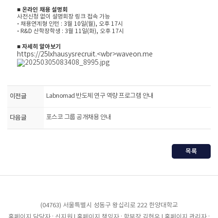
■
온라인 채용 설명회
사전신청 없이 설명회장 링크 접속 가능
• 채용연계형 인턴 : 3월 10일(월), 오후 17시
• R&D 산학장학생 : 3월 11일(화), 오후 17시
■ 자세히 알아보기
https://25lxhausysrecruit.<wbr>waveon.me
이전글
Labnomad 반도체 연구 역량 프로그램 안내
다음글
포스코 그룹 공개채용 안내
목록
(04763) 서울특별시 성동구 왕십리로 222 한양대학교
홈페이지 담당자 : 신지원 | 홈페이지 책임자 : 학부장 김현우 | 홈페이지 관리자 :