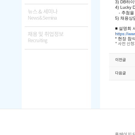
3) DB하이텍
4) Lucky 
뉴스 & 세미나
- 추첨을
News&Semina
5) 채용상담회
■ 설명회 
채용 및 취업정보
https://ww
* 현장 참
Recruiting
* 사전 신청
이전글
다음글
홈페이지 담