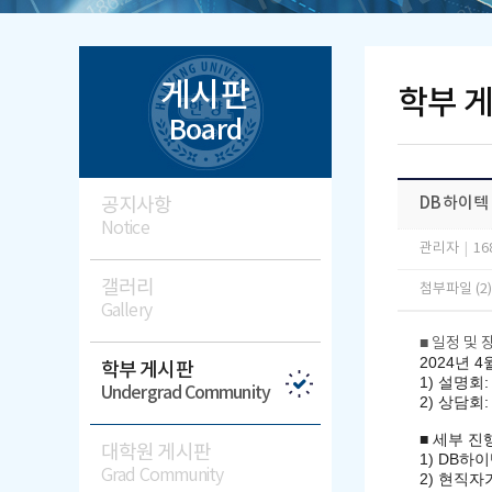
게시판
학부 
Board
공지사항
DB하이텍
Notice
관리자
|
16
갤러리
첨부파일 (2
Gallery
■ 일정 및 
2024년 4월
학부 게시판
1) 설명회:
Undergrad Community
2) 상담회
■ 세부 진
대학원 게시판
1) DB하이
Grad Community
2) 현직자가