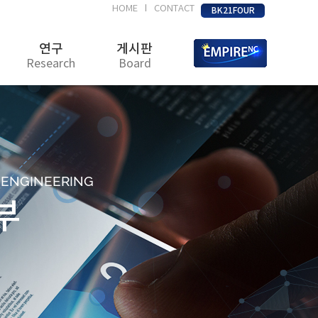
HOME
CONTACT
|
BK21FOUR
연구
게시판
Research
Board
D ENGINEERING
부