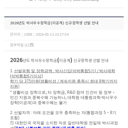
2026년도 박사우수장학금(이공계) 신규장학생 선발 안내
관리자
|
1008
|
2026-05-13 23:27:54
첨부파일 (1)
2026
(
)
년도 박사우수장학금
이공계
신규장학생 선발 안내
1.
선발유형 및 장학금액
:
박사신입
(
석박통합
5
기
) /
박사재학
(
석박통합
6
기이상
)
학기 당
375
만원
(
생활비성
/
계속지원 충족시 최대
8
학기까지
지원
)
*
생활비성 장학으로
,
타 장학금
, R&D
참여 인건비 등 정부
‧
민간 지원과 중복수혜 가능하나
,
대학원 대통령과학
·
박사우수
장학
(
이공계
)
과 중복수혜는 불가
2.
선발자격
:
아래 요건을 모두 충족하는 자
(
통합과정
5 ~ 8
기
포함
)
①
대한민국 국적을 소지한 자로 일반대학원 전일제 박사과정