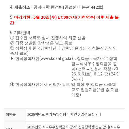
:
(
412
)
4.
제출장소
공과대학 행정팀
공업센터 본관
호
: 5
20
(
) 17:00
(
)
5.
마감기한
월
일
수
까지
기한엄수
이후 제출 불
가
6.
기타안내
①
접수된 서류로 심사 진행하여 최종 선발
②
최종 선발된 장학생은 별도 통보
③
장학생이
한국장학재단에 장학금 온라인 신청
(
본인공인인
증서 필요
)
▶
한국장학재단
(
www.kosaf.go.kr)
→
장학금
→
국가우수장학
금
→
석사우수장학금
(
이공
계
)
선택
→
신청서 작성
(20
26. 6. 6.(
토
)~6 .12.(
금
) 24:0
0
까지
)
④
한국장학재단에서 신청자 검토 및 확정 후 장학금 소속학
교로 일괄지급
(7
월 중 지급
예정
)
이전글
2026학년도 후기 특별전형 대학원 신입생 모집 안내
2026년도 석사우수장학금(이공계) 신규장학생 선발 안내(석사우