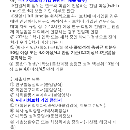
(
)
"4
"
생
대 사회보험 가입 증명서
제출 필수
※
전일제의 범위는 연구와 학업에 전념하는 전업 학생
(Full-Ti
me)
으로
4
대 보험 가입 여부로 판단
※
전일제
(full-time)
는 원칙적으로
4
대 보험에 미가입된 경우
에만 인정하나
,
연구실 특성상
4
대 보험이 가입된 경우라도
대학 자체 규정 상 주
40
시간 이상 연구
·
학업에 전념하는 전일
제 학생임을 대학에서 인정하는 경우 전일제 인정
②
2026
년
1
학기 입학 또는 재학 중인 박사과정생으로 잔여
학기 수가
1
학기 이상 남은 자
③
(
박사 신입
/
재학생
)
국내
/
외
석사 졸업성적 총평균 백분위
90
4.0
/4.5
(3.8
/4.3
)
점 이상 또는
이상
만점 기준
이상
만점
을
충족하는 자
⓸
(
통합과정생
/
재학생
)
통합과정 총평균 성적 백분위
90
점 이
상 또는
4.0
이상
/4.5
만점 기준
3.
제출서류 목록
①
연구활동실적서
(
붙임양식
)
②
학업연구계획서
(
붙임양식
)
③
사회활동기여계획서
(
붙임양식
)
4
④
대 사회보험 가입 증명서
⑤
대학원전일제과정증명서
(
붙임양식
,
지도교수날인
).
⑥
석사 성적증명서
(
박사과정생
)
⑦
대학원 성적증명서
(
통합과정생
)
⓼
기초생활수급 또는 차상위계층 증명서
(
가산점
,
해당자 제
출
)