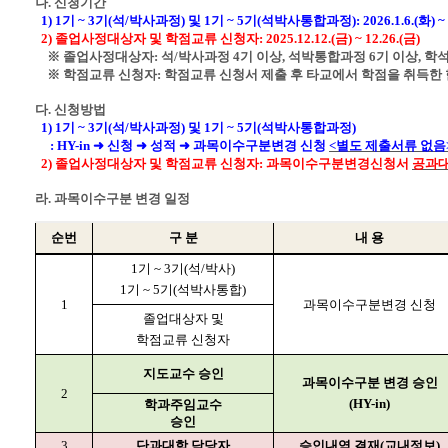
나
.
신청기간
1) 1
기
~ 3
기
(
석
/
박사과정
)
및
1
기
~ 5
기
(
석박사통합과정
): 2026.1.6.(
화
) ~
2)
졸업사정대상자 및 학점교류 신청자
: 2025.12.12.(
금
) ~ 12.26.(
금
)
※
졸업사정대상자
:
석
/
박사과정
4
기 이상
,
석박통합과정
6
기 이상
,
학
※
학점교류 신청자
:
학점교류 신청서 제출 후 타교에서 학점을 취득한
다
.
신청방법
1) 1
기
~ 3
기
(
석
/
박사과정
)
및
1
기
~ 5
기
(
석박사통합과정
)
:
HY-in
➜
신청
➜
성적
➜
과목이수구분변경 신청
<
별도 제출서류 없음
2)
졸업사정대상자 및 학점교류 신청자
:
과목이수구분변경신청서
공과대
라
.
과목이수구분 변경 일정
순번
구 분
내 용
1
기
~ 3
기
(
석
/
박사
)
1
기
~ 5
기
(
석박사통합
)
1
과목이수구분변경 신청
졸업대상자 및
학점교류 신청자
지도교수 승인
과목이수구분 변경 승인
2
(HY-in)
학과주임교수
승인
3
단과대학 담당자
승인내역 결재
(
교내정보
)