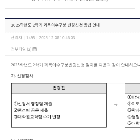
2025학년도 2학기 과목이수구분 변경신청 방법 안내
관리자
|
1495
|
2025-12-08 10:46:03
첨부파일 (2)
2025
학년도
2
학기 과목이수구분변경신청 절차를 다음과 같이 안내하오니
가
.
신청절차
변경 전
①
HY-
①
신청서 행정팀 제출
②
지도
⇒
②
행정팀 공문 제출
③
학과
③
대학원교학팀 수기 변경
④
행정
⑤
대학