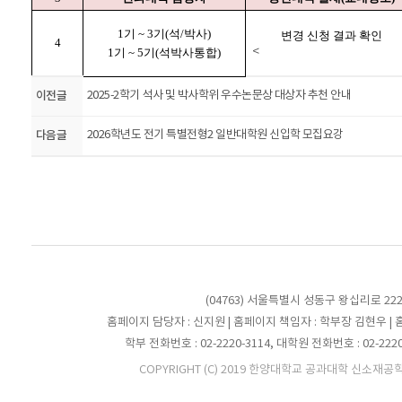
1
기
~ 3
기
(
석
/
박사
)
변경 신청 결과 확인
4
<
1
기
~ 5
기
(
석박사통합
)
이전글
2025-2학기 석사 및 박사학위 우수논문상 대상자 추천 안내
다음글
2026학년도 전기 특별전형2 일반대학원 신입학 모집요강
(04763) 서울특별시 성동구 왕십리로 2
홈페이지 담당자 : 신지원 | 홈페이지 책임자 : 학부장 김현우 |
학부 전화번호 : 02-2220-3114, 대학원 전화번호 : 02-2220-31
COPYRIGHT (C) 2019 한양대학교 공과대학 신소재공학부. A