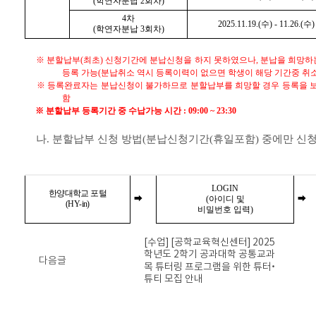
(학연자분납 2회차)
4차
2025.11.19.(수) - 11.26.(수)
(학연자분납 3회차)
※ 분할납부(최초) 신청기간에 분납신청을 하지 못하였으나, 분납을 희망하는
등록 가능(분납취소 역시 등록이력이 없으면 학생이 해당 기간중 취소
※ 등록완료자는 분납신청이 불가하므로 분할납부를 희망할 경우 등록을 보
함
※ 분할납부 등록기간 중 수납가능 시간 : 09:00 ~ 23:30
나. 분할납부 신청 방법(분납신청기간(휴일포함) 중에만 신청
LOGIN
한양대학교 포털
➡
(아이디 및
➡
(HY-in)
비밀번호 입력)
[수업] [공학교육혁신센터] 2025
학년도 2학기 공과대학 공통교과
다음글
목 튜터링 프로그램을 위한 튜터•
튜티 모집 안내