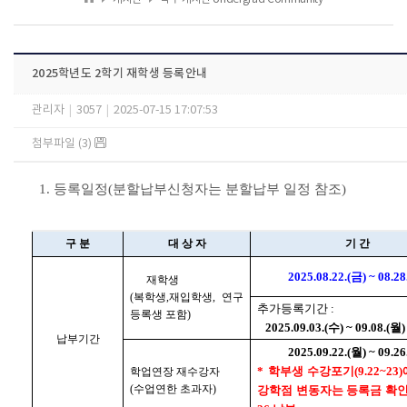
2025학년도 2학기 재학생 등록안내
관리자
|
3057
|
2025-07-15 17:07:53
첨부파일 (3)
1. 등록일정(분할납부신청자는 분할납부 일정 참조)
구 분
대 상 자
기 간
2025.08.22.(금) ~ 08.28
재학생
(복학생,재입학생, 연구
추가등록기간 :
등록생 포함)
2025.09.03.(수) ~ 09.08.(월)
납부기간
2025.09.22.(월) ~ 09.26
* 학부생 수강포기(9.22~23
학업연장 재수강자
(수업연한 초과자)
강학점 변동자는 등록금 확인 후