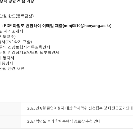
 성적 평균 80점 이상
액
0만원 한도(등록금성)
 : PDF 파일로 변환하여 이메일 제출(minj0510@hanyang.ac.kr)
 및 자기소개서
(지도교수)
서(25-1학기 포함)
 모두의 건강보험자격득실확인서
 모두의 건강장기요양보험 납부확인서
위 통지서
계증명서
가산점 관련 서류
2025년 8월 졸업예정자 대상 학사학위 신청접수 및 다전공포기안내
2024학년도 후기 학위수여식 공로상 추천 안내