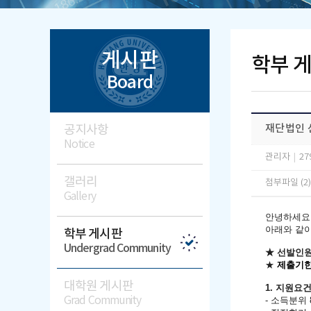
게시판
학부 
Board
공지사항
재단법인 
Notice
관리자
|
27
갤러리
첨부파일 (2
Gallery
안녕하세요
아래와 같이
학부 게시판
Undergrad Community
★ 선발인원
★
제출기한:
대학원 게시판
1. 지원요
Grad Community
- 소득분위