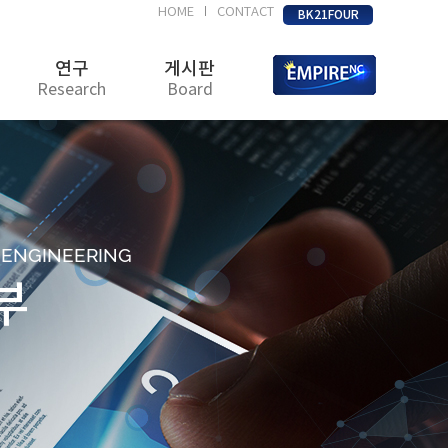
HOME
CONTACT
|
BK21FOUR
연구
게시판
Research
Board
D ENGINEERING
부