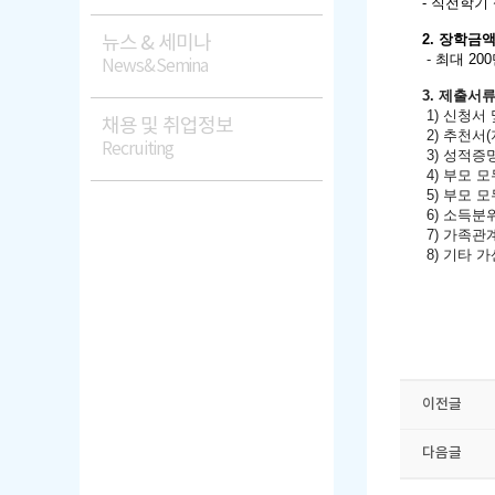
- 직전학기
2.
장학금
뉴스 & 세미나
-
최대 20
News&Semina
3. 제출서류
1) 신청서
채용 및 취업정보
2) 추천서
Recruiting
3)
성적증명
4) 부모
5) 부모
6) 소득분
7) 가족관
8) 기타 
이전글
다음글