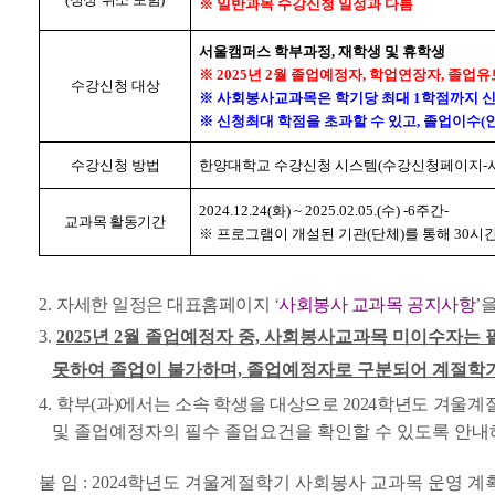
※ 일반과목 수강신청 일정과 다름
서울캠퍼스 학부과정, 재학생 및 휴학생
※ 2025년 2월 졸업예정자, 학업연장자, 졸업
수강신청 대상
※ 사회봉사교과목은 학기당 최대 1학점까지 신
※
신청최대 학점을 초과할 수 있고, 졸업이수(
수강신청 방법
한양대학교 수강신청 시스템(수강신청페이지-
2024.12.24(화) ~ 2025.02.05.(수) -6주간-
교과목 활동기간
※
프로그램이 개설된 기관(단체)를 통해 30시
2.
자세한 일정은 대표홈페이지 ‘
사회봉사 교과목 공지사항
’
3.
2025년 2월 졸업예정자 중, 사회봉사교과목 미이수자는
못하여 졸업이 불가하며, 졸업예정자로 구분되어 계절학기
4.
학부(과)에서는 소속 학생을 대상으로 2024학년도 겨울
및 졸업예정자의 필수 졸업요건을 확인할 수 있도록 안내
붙 임 : 2024학년도 겨울계절학기 사회봉사 교과목 운영 계획 