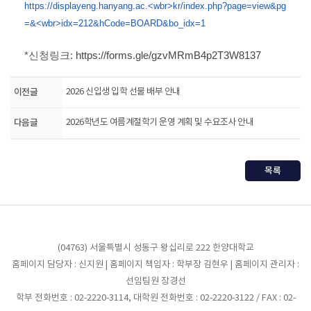
https://displayeng.hanyang.ac.<wbr>kr/index.php?page=view&pg
=&<wbr>idx=212&hCode=BOARD&bo_idx=1
*신청링크:
https://forms.gle/gzvMRmB4p2T3W8137
이전글
2026 신입생 입학 선물 배부 안내
다음글
2026학년도 여름계절학기 운영 계획 및 수요조사 안내
목록
(04763) 서울특별시 성동구 왕십리로 222 한양대학교
홈페이지 담당자 : 신지원 | 홈페이지 책임자 : 학부장 김현우 | 홈페이지 관리자 :
선임팀원 장경선
학부 전화번호 : 02-2220-3114, 대학원 전화번호 : 02-2220-3122 / FAX : 02-