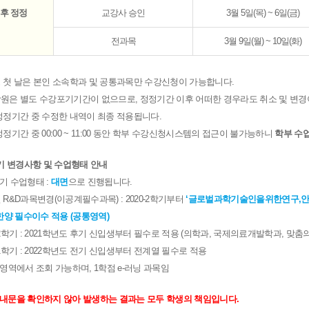
 후 정정
교강사 승인
3월 5일(목) ~ 6일(금)
전과목
3월 9일(월) ~ 10일(화)
청 첫 날은 본인 소속학과 및 공통과목만 수강신청이 가능합니다.
학원은 별도 수강포기기간이 없으므로, 정정기간 이후 어떠한 경우라도 취소 및 변경
 정정기간 중 수정한 내역이 최종 적용됩니다.
정정기간 중 00:00 ~ 11:00 동안 학부 수강신청시스템의 접근이 불가능하니
학부 수업
-1학기 변경사항 및 수업형태 안내
1학기 수업형태 :
대면
으로 진행됩니다.
 R&D과목변경(이공계필수과목) : 2020-2학기부터
‘글로벌과학기술인을위한연구,안전
한양 필수이수 적용 (공통영역)
21-2학기 : 2021학년도 후기 신입생부터 필수로 적용 (의학과, 국제의료개발학과, 맞춤
22-1학기 : 2022학년도 전기 신입생부터 전계열 필수로 적용
영역에서 조회 가능하며, 1학점 e-러닝 과목임
내문을 확인하지 않아 발생하는 결과는 모두 학생의 책임입니다.