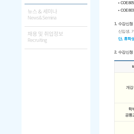
• COE80
• COE8
뉴스 & 세미나
News&Semina
1. 수강신청
신입생, 
채용 및 취업정보
단, 휴학
Recruiting
2. 수강신청
개강
학
공통