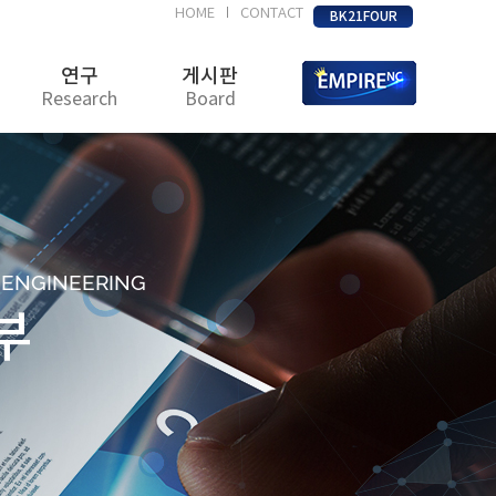
HOME
CONTACT
|
BK21FOUR
연구
게시판
Research
Board
D ENGINEERING
부