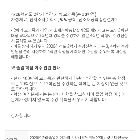
※
26
학년도
2
학기 수강 가능 교과목
(
총
10
학점
)
자성재료
,
전자소자및회로
,
박막공학,
신소재공학종합설계
2
- 2학기 교과목의 경우, 신소재공학종합설계2를 제외하고는 모두 3학년
대상 교과목으로 3학년때 강의를 수강하지 않은 4학년 학생이 수강신청
시 불리할 수 있습니다.
- 이를 방지하기 위해 2026하견도 2학기 수강신청 시에는 3, 4학년 수강
인원을 분리 지정하여 4학년 학생들이 최대한 수강할 수 있도록 배정할
예정입니다.
※ 졸업 학점 이수 관련 안내
- 현재 400단위 교과목과 관련해서 1년간 수강할 수 있는 총 학점
수는 20학점으로, 12학점을 수강하는 데에는 큰 지장이 없을 것으
로 판단됩니다.
- 학생 여러분께서는 본 안내사항을 참고하시어 졸업 학점 이수에
문제가 생기지 않도록 수강 계획을 세우시기 바랍니다.
감사합니다.
2026년 2월 졸업예정자의「학사학위취득유예」및「다전공포