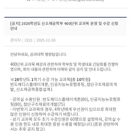
[공지] 2026학년도 신소재공학부 400단위 교과목 운영 및 수강 신청
안내
관리자
|
3221
|
2025-12-26
안녕하세요, 공과대학 행정팀입니다.
400단위 교과목 폐강과 관련하여 학부장 및 학생대표 간담회를 진행하
였으며, 회의 내용과 관련하여 아래와 같이 공지 및 안내 드립니다.
※
26
학년도
1
학기 수강 가능 교과목
(
총
10
학점
)
반도체디스플레이개론
,
인공지능뉴로컴퓨팅
,
첨단구조재료의개
발
,
신소재공학종합설계
1
- 강의실 수용인원 : 반도체디스플레이개론(80), 인공지능뉴로컴퓨
팅(80), 첨단구조재료의개발(75)
- 이번학기 교과목의 경우, 4학년에게 우선권이 있으므로 최대한
많은 인원이 신청하여 수강하기 바랍니다.
- 상기 교과목 모두 초기 수강인원은 60명으로 설정하되, 강의실 수
용 인원 한도 내로 최대한 증원 수용할 예정입니다.(증원 관련하여
서는 추후 공지 참고)