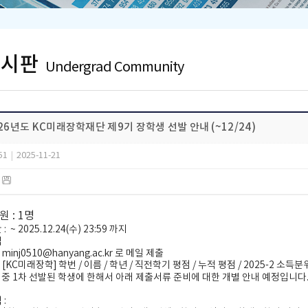
게시판
Undergrad Community
026년도 KC미래장학재단 제9기 장학생 선발 안내 (~12/24)
51
|
2025-11-21
)
인원
: 1
명
간
: ~ 2025.12.24(수) 23:59 까지
법
: minj0510@hanyang.ac.kr
로 메일 제출
: [KC
미래장학
]
학번
/
이름
/
학년
/
직전학기 평점
/
누적 평점
/ 2025-2
소득분
 중
1
차 선발된 학생에 한해서 아래 제출서류 준비에 대한 개별 안내 예정입니다
액
: