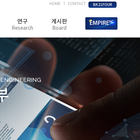
HOME
CONTACT
|
BK21FOUR
연구
게시판
Research
Board
D ENGINEERING
부