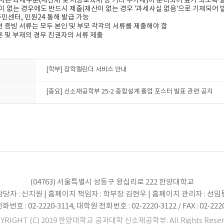
서는 과세구분
(
재산세 및 지방교육세 등 기타 부가세
)
이 분리되어 표기 되도록 
 없는 경우에도 반드시 제출
(
재산이 없는 경우
'
과세사실 없음
'
으로 기재되어 
주민센터
,
민원
24
통해 발급 가능
련 증빙 서류는 모두 본인 및 부모 각각의 서류를 제출해야 함
혼 및 부재의 경우 친권자의 서류 제출
[학부] 장학캘린더 서비스 안내
[중요] 신소재공학부 25-2 종합설계 졸업 포스터 발표 관련 공지
(04763) 서울특별시 성동구 왕십리로 222 한양대학교
당자 : 신지원 | 홈페이지 책임자 : 학부장 김현우 | 홈페이지 관리자 : 선
번호 : 02-2220-3114, 대학원 전화번호 : 02-2220-3122 / FAX : 02-222
YRIGHT (C) 2019 한양대학교 공과대학 신소재공학부. All Rights Reser