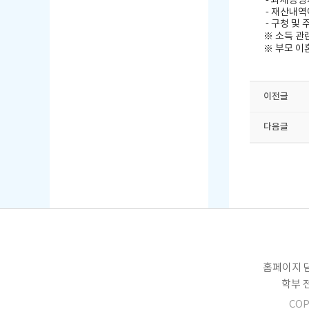
-
과세증명
-
재산내역이
-
구청 및 
※
소득 관
※
부모 이
이전글
다음글
홈페이지 담
학부 전화
COP