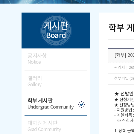
게시판
학부 
Board
공지사항
[학부] 2
Notice
관리자
|
26
갤러리
첨부파일 (2
Gallery
★
선발
★
신청기
학부 게시판
★
신청방
Undergrad Community
-
지원방법
-
메일제목
※
신청자
대학원 게시판
Grad Community
1.
장학 금