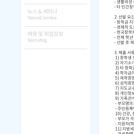
-
생활비성
-
타 민간
뉴스 & 세미나
2.
선발 요
News&Semina
-
장학금 지
-
경제적 도
-
한국장학
채용 및 취업정보
-
전체 학년
Recruiting
-
선발 후 
3.
제출 서
1)
장학생 
2)
자기소
3)
타 장학
4)
학자금
5)
재학증
6)
성적증
7)
지도교수
8)
개인정보
9)
가족관
-
부모명의
-
주민등록
10)
건강
,
-
부모가 각
-
지원자
(
11)
지방세