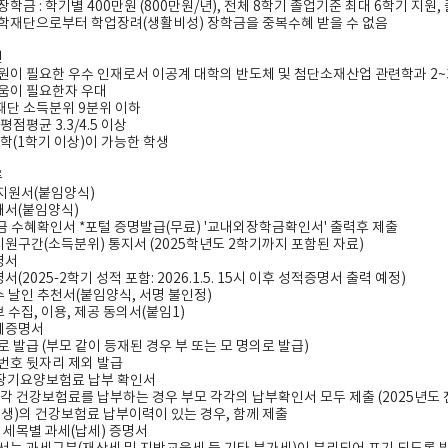
 장학금
:
학기별
400
만원
(800
만원
/
년
),
전체
8
학기 졸업기준 최대
6
학기 지원
,
장학재단으로부터 학업장려
(
생활비성
)
장학금을 중복수혜 받을 수 없음
건
원이 필요한 우수 인재로서 이공계 대학의 반도체 및 첨단소재산업 관련학과
2~
움이 필요한자 우대
재단 소득분위
9
분위 이하
 평점평균
3.3/4.5
이상
재학
(1
학기 이상
)
이 가능한 학생
류
지원서
(
붙임양식
)
개서
(
붙임양식
)
금 수혜확인서
*
포털 증명발급
(
무료
) '
교내외장학금확인서
'
출력후 제출
지원구간
(
소득분위
)
통지서
(2025
학년도
2
학기까지 포함된 자료
)
명서
명서
(2025-2
학기 성적 포함
: 2026.1.5. 15
시 이후 성적증명서 출력 예정
)
 날인 추천서
(
붙임양식
,
서명 불인정
)
 수집
,
이용
,
제공 동의서
(
붙임
1)
계증명서
로 발급
(
부모 같이 등재된 경우 부 또는 모 명의로 발급
)
번호 뒷자리 제외 발급
장기요양보험료 납부 확인서
각 건강보험료를 납부하는 경우 부모 각각의 납부확인서 모두 제출
(2025
년도 
학생
)
의 건강보험료 납부이력이 있는 경우
,
함께 제출
 세목별 과세
(
납세
)
증명서