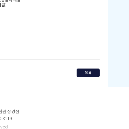
발급받아 제출
발급
)
목록
임팀원 장경선
0-3119
ved.