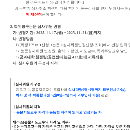
한 경우에는 이와 같이 처리합니다.)
3) 금학기 심사취소 학생이 다음 학기에 논문심사를 받기 위해서는 해
에 재신청
해야 합니다.
2. 학위청구논문 심사위원 변경
가. 변경기간 : 2025. 11. 17.(월) ~ 2025. 11. 21.(금)까지
나. 변경방법
1) [학생 HY-in➜신청➜논문➜심사위원변경신청/조회]에서 변경 입력 
2) ‘논문심사위원 변경원’ 출력 → 본인, 지도교수, 학과주임교수 날인
3)
공과대학 행정팀(공업센터 본관 412호)에 서류제출
다.
심사위원의 구성과 자격
❙심사위원의 구성
- 지도교수, 공동지도교수 포함하여
석사 3인(0명~1명까지 외부인사 가능),
박사 및 석·박통합과정 5인(0명~2명까지 외부인사 가능)
선임
❙심사위원의 자격
-
논문지도교수 자격과 동등한 자격이 있다고 인정되는 자
제23조(논문지도교수의 자격 및 의무)
① 논문지도교수의 자격은 본교의 전임교원으로 한다. 다만, 자격을 갖춘 자