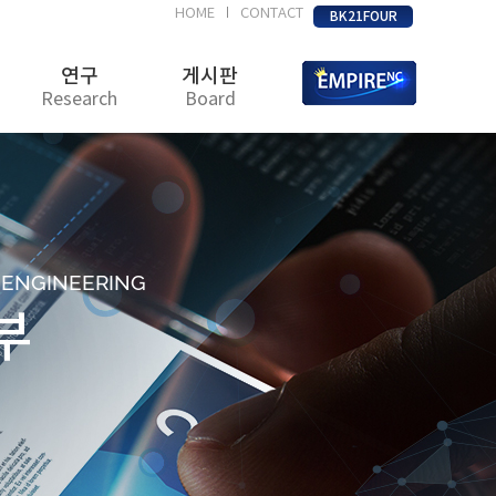
HOME
CONTACT
|
BK21FOUR
연구
게시판
Research
Board
D ENGINEERING
부