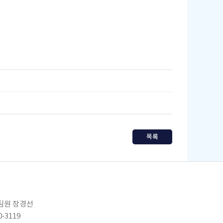
목록
임팀원 장경선
0-3119