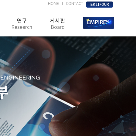
HOME
CONTACT
|
BK21FOUR
연구
게시판
Research
Board
D ENGINEERING
부