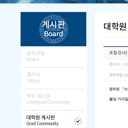
게시판
대학원
Board
공지사항
표절검사(
Notice
관리자
|
13
갤러리
첨부파일 (1
Gallery
첨부된
「카
학부 게시판
붙임
카피킬
Undergrad Community
대학원 게시판
Grad Community