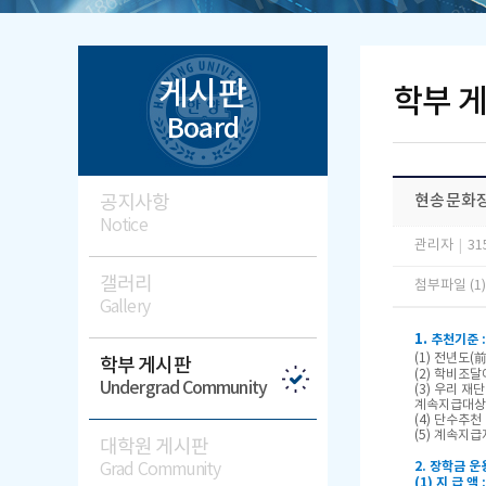
게시판
학부 
Board
공지사항
현송문화장
Notice
관리자
|
31
갤러리
첨부파일 (1
Gallery
1.
추천기준 :
(1) 전년도
학부 게시판
(2) 학비조
Undergrad Community
(3) 우리 
계속지급대상으
(4) 단수추천
(5) 계속지급
대학원 게시판
2. 장학금 운
Grad Community
(1) 지 급 액