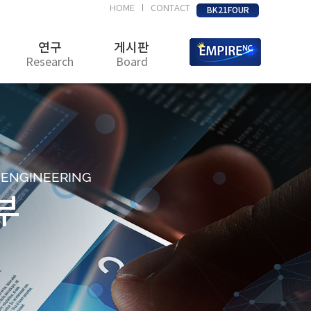
HOME
CONTACT
|
BK21FOUR
연구
게시판
Research
Board
D ENGINEERING
부