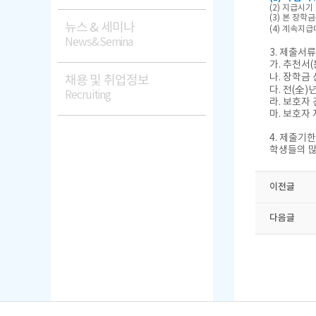
(2) 지급시기
(3) 본 장
뉴스 & 세미나
(4) 계속지
News&Semina
3. 제출서류
가. 추천서(
나. 장학금 
채용 및 취업정보
다. 전(全
Recruiting
라. 보호자
마. 보호자
4. 제출기한 
학생들의 많
이전글
다음글