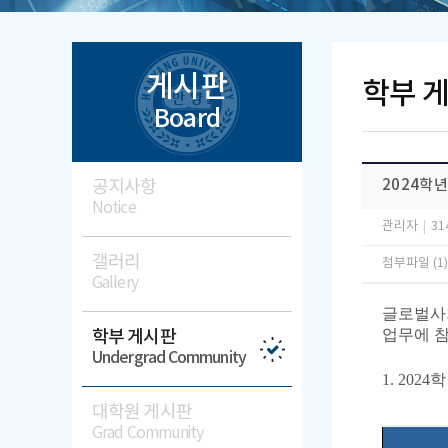
게시판
학부 
Board
공지사항
2024학
Notice
관리자
|
31
갤러리
첨부파일 (1
Gallery
글로벌사
업무에 
학부 게시판
Undergrad Community
1. 20
대학원 게시판
Grad Community