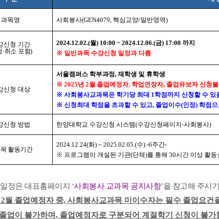
과목명
사회봉사(GEN4079, 핵심교양/일반영역)
2024.12.02.(월) 10:00 ~ 2024.12.06.(금) 17:00 까지
강신청 기간
정·취소 포함)
※ 일반과목 수강신청 일정과 다름
서울캠퍼스 학부과정, 재학생 및 휴학생
※ 2025년 2월 졸업예정자, 학업연장자, 졸업유보자 신청
강신청 대상
※ 사회봉사교과목은 학기당 최대 1학점까지 신청할 수 있
※
신청최대 학점을 초과할 수 있고, 졸업이수(인정) 학점
강신청 방법
한양대학교 수강신청 시스템(수강신청페이지-사회봉사)
2024.12.24(화) ~ 2025.02.05.(수) -6주간-
목 활동기간
※
프로그램이 개설된 기관(단체)를 통해 30시간 이상 활
 일정은 대표홈페이지 ‘
사회봉사 교과목 공지사항
’을 참고해
주시기
5년 2월 졸업예정자 중, 사회봉사교과목 미이수자는 필수 졸업요건
졸업이 불가하며, 졸업예정자로 구분되어 계절학기 신청이 불가