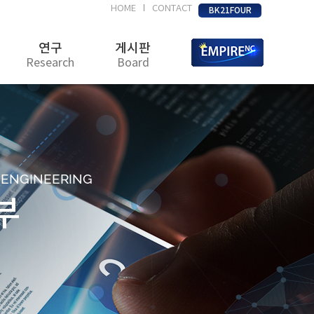
HOME
CONTACT
|
BK21FOUR
연구
게시판
Research
Board
D ENGINEERING
부