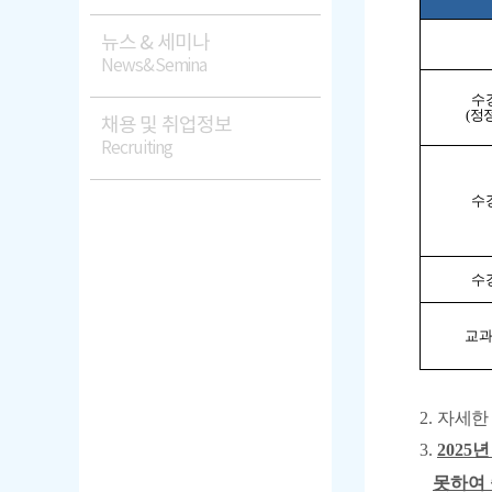
뉴스 & 세미나
News&Semina
수
(정
채용 및 취업정보
Recruiting
수
수
교과
2.
자세한
3.
202
못하여 