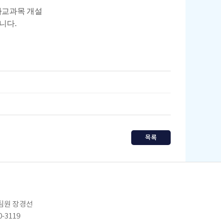
사교과목 개설
니다.
목록
임팀원 장경선
0-3119