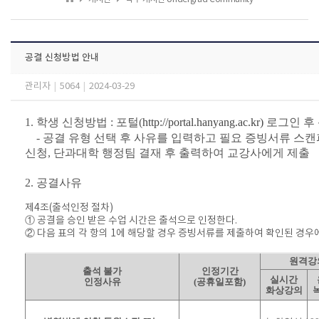
공결 신청방법 안내
관리자
|
5064
|
2024-03-29
1. 학생 신청방법 : 포털(
http://portal.hanyang.ac.kr)
로그인 후
- 공결 유형 선택 후 사유를 입력하고 필요 증빙서류 스
신청, 단과대학 행정팀 결재 후 출력하여 교강사에게 제출
2. 공결사유
제
4
조
(
출석인정 절차
)
①
공결을 승인 받은 수업 시간은 출석으로 인정한다
.
②
다음 표의 각 항의
1
에 해당할 경우 증빙서류를 제출하여 확인된 경우
원격강
출석 불가
인정기간
실시간
인정사유
(
공휴일포함
)
화상강의