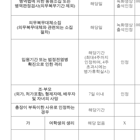
병역법에 의한 동원소집 또는
녹화영상
10
해당일
병역판정검사
(
의무복무기간 제외
)
출석인정
의무복무대체소집
녹화영상
10
(
의무복무대체와 관련되는 소집
해당일
출석인정
절차
)
해당기간
(
최대
4
주까지
입원기간 또는 법정전염병
인정하며
, 4
주
인정
확진으로 인한 격리
초과시에는
병가휴학실시
)
조
·
부모
(
외가
,
처가포함
),
형제자매
,
배우자
7
일 이내
인정
및 자녀의 사망
총장이 부득이한 사유로 인정하는
해당기간
경우
가
여학생의 생리
해당 없음
X