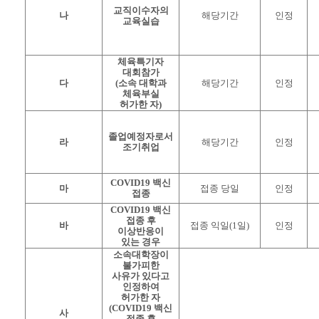
교직이수자의
나
해당기간
인정
교육실습
체육특기자
대회참가
다
(
소속 대학과
해당기간
인정
체육부실
허가한 자
)
졸업예정자로서
라
해당기간
인정
조기취업
COVID19
백신
마
접종 당일
인정
접종
COVID19
백신
접종 후
바
접종 익일
(1
일
)
인정
이상반응이
있는 경우
소속대학장이
불가피한
사유가 있다고
인정하여
허가한 자
(COVID19
백신
사
접종 후