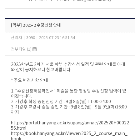
[학부] 2025-2 수강신청 안내
관리자
|
3090
|
2025-07-23 16:51:54
첨부파일 (1)
2025학년도 2학기 서울 학부 수강신청 일정 및 관련 안내를 아래
와 같이 공지하오니 참고바랍니다.
* 주요 변경사항 안내
1. "수강신청허용확인서" 제출을 통한 행정팀 수강신청 입력이 없
어졌습니다.
2. 개강후 학생 증원신청 기간 : 9월 8일(월) 11:00-24:00
3. 개강후 교강사 증원 승인 기간 : 9월 8일(월) - 9월 9일(화)16:00
까지
https://portal.hanyang.ac.kr/sugang/annae/202520H00022
56.html
https://book.hanyang.ac.kr/Viewer/2025_2_course_main_
book
​