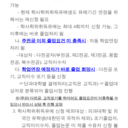
가능
- 현재 학사학위취득유예생도 유예기간 연장을 위
해서는 재신청 필요
- 학사학위취득유예는 최대 4회까지 신청 가능, 그
이후에는 바로 졸업처리 됨
나.
주전공 이외 졸업요건 미 총족시
: 자동 학업연장
처리 됨
- 대상자 : 다전공자(부전공, 제2전공, 제3전공, 융합
전공, 복수전공), 교직이수자
다.
학업연장 예정자가 바로 졸업 희망시
: 다전공 포
기, 교직이수 포기 등을 신청
☞단과대학별 결재처리(교직은 교직과) ☞졸업대
상자로 분류되어 졸업사정 진행
※[주의] 다전공, 교직포기를 하더라도 졸업요건이 미충족될 수
있으니 반드시 상담 후 진행 요망
3. 학사학위취득유예 신청 제외대상 : 의과대학 및 외
국인 유학생(대한민국 국적자 제외), 조기졸업자,
교직미이수자, 졸업논문 미 제출 수료자 신청 불