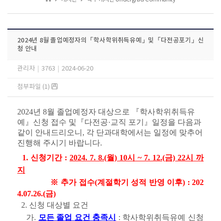
2024년 8월 졸업예정자의「학사학위취득유예」및「다전공포기」신
청 안내
관리자
|
3763
|
2024-06-20
첨부파일 (1)
2024년 8월 졸업예정자 대상으로 『학사학위취득유
예』신청 접수 및『다전공·교직 포기』일정을 다음과
같이 안내드리오니, 각 단과대학에서는 일정에 맞추어
진행해 주시기 바랍니다.
1. 신청기간 :
2024. 7. 8.(월) 10시 ~ 7. 12.(금) 22시 까
지
※ 추가 접수(계절학기 성적 반영 이후) : 202
4.07.26.(금)
2. 신청 대상별 요건
가.
모든 졸업 요건 충족시
: 학사학위취득유예 신청