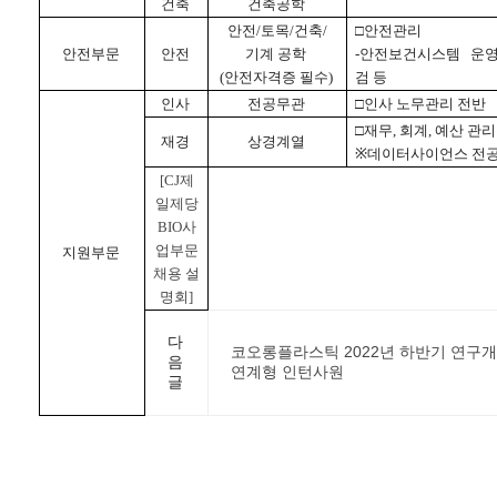
건축
건축공학
안전
/
토목
/
건축
/
□
안전관리
안전부문
안전
기계
공학
-
안전보건시스템
운
(
안전자격증
필수
)
검
등
인사
전공무관
□
인사
노무관리
전반
□
재무
,
회계
,
예산
관리
재경
상경계열
※
데이터사이언스
전
[CJ제
일제당
BIO사
업부문
지원부문
채용 설
명회]
다
코오롱플라스틱 2022년 하반기 연구개발
음
연계형 인턴사원
글