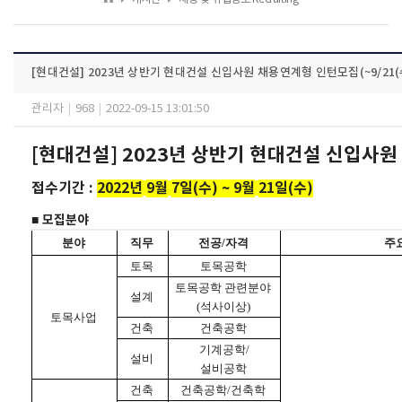
[현대건설] 2023년 상반기 현대건설 신입사원 채용연계형 인턴모집(~9/21(
관리자
|
968
|
2022-09-15 13:01:50
[
현대건설
] 2023
년 상반기 현대건설 신입사원
접수기간
:
2022
년
9
월
7
일
(
수
) ~ 9
월
21
일
(
수
)
■
모집분야
분야
직무
전공
/
자격
주
토목
토목공학
토목공학
관련분야
설계
(
석사이상
)
토목사업
건축
건축공학
기계공학
/
설비
설비공학
건축
건축공학
/
건축학