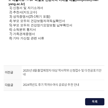
yang.ac.kr)
1) 신청서 및 자기소개서
2) 추천서(지도교수)
3)
성적증명서(25-1학기 포함)
4) 부모 모두의 건강보험자격득실확인서
5) 부모 모두의 건강장기요양보험 납부확인서
6) 소득분위 통지서
7) 가족관계증명서
8) 기타 가산점 관련 서류
2025년 8월 졸업예정자 대상 학사학위 신청접수 및 다전공포기안
이전글
내
다음글
2024학년도 후기 학위수여식 공로상 추천 안내
목록