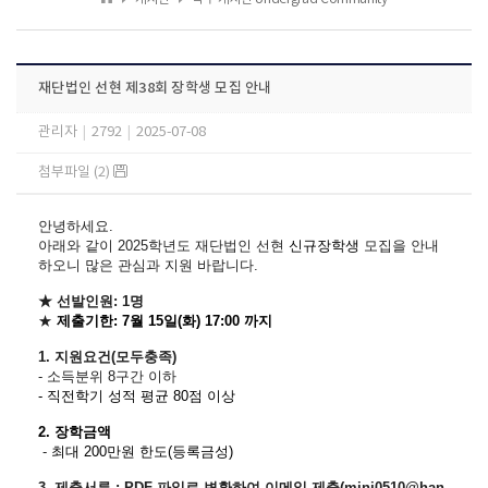
재단법인 선현 제38회 장학생 모집 안내
관리자
|
2792
|
2025-07-08
첨부파일 (2)
안녕하세요.
아래와 같이 2025학년도
재단법인 선현
신규장학생
모집을
안내
하오니 많은 관심과 지원 바랍니다.
★ 선발인원: 1명
★
제출기한: 7월 15일(화) 17:00 까지
1. 지원요건(모두충족)
- 소득분위 8구간 이하
- 직전학기 성적 평균 80점 이상
2.
장학금
액
-
최대 200만원 한도(등록금성)
3. 제출서류 : PDF 파일로 변환하여 이메일 제출(minj0510@han