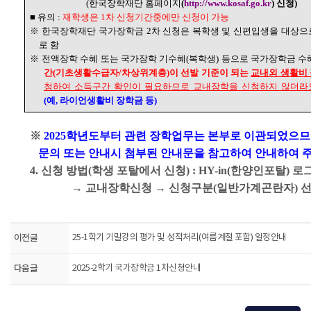
(한국장학재단 홈페이지
(
http://www.kosaf.go.kr
)
신청)
■ 유의 :
재학생은 1차 신청기간중에만 신청이 가능
※ 한국장학재단 국가장학금 2차 신청은 복학생 및 신편입생을 대상으로
로 함
※ 전액장학 수혜 또는 국가장학 기수혜(복학생) 등으로 국가장학금 
간(기초생활수급자/차상위계층)이 선발 기준이 되는
교내외 생활비
청하여 소득구간 확인이 필요하므로 교내장학을 신청하지 않더라
(예, 라이언생활비 장학금 등)
※
2025학년도부터 관련 장학업무는 본부로 이관되었으
문의 또는 안내시 첨부된 안내문을 참고하여 안내하여 주
4. 신청 방법(학생 포탈에서 신청) : HY-in(한양인포탈) 
→ 교내장학신청 → 신청구분(일반가계곤란자) 선택
이전글
25-1학기 기말강의 평가 및 성적처리(여름계절 포함) 일정안내
다음글
2025-2학기 국가장학금 1차신청안내