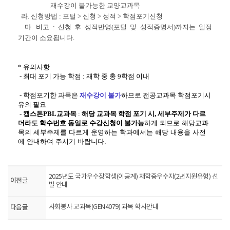
재수강이 불가능한 교양교과목
라. 신청방법 : 포털 > 신청 > 성적 > 학점포기신청
마. 비고 : 신청 후 성적반영(포털 및 성적증명서)까지는 일정
기간이 소요됩니다.
* 유의사항
- 최대 포기 가능 학점 : 재학 중 총 9학점 이내
- 학점포기한 과목은
재수강이 불가
하므로 전공교과목 학점포기시
유의 필요
-
캡스톤PBL교과목
:
해당 교과목 학점 포기 시, 세부주제가 다르
더라도 학수번호 동일로 수강신청이 불가능
하게 되므로 해당교과
목의 세부주제를 다르게 운영하는 학과에서는 해당 내용을 사전
에 안내하여 주시기 바랍니다.
2025년도 국가우수장학생(이공계) 재학중우수자(2년지원유형) 선
이전글
발 안내
다음글
사회봉사 교과목(GEN4079) 과목 학사안내