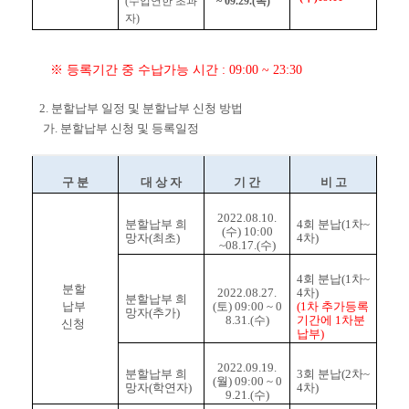
(수업연한 초과
~ 09.29.(목)
자)
※ 등록기간 중 수납가능 시간 : 09:00 ~ 23:30
2. 분할납부 일정 및 분할납부 신청 방법
가. 분할납부 신청 및 등록일정
구 분
대 상 자
기 간
비 고
2022.08.10.
분할납부 희
4회 분납(1차~
(수) 10:00
망자(최초)
4차)
~08.17.(수)
4회 분납(1차~
분할
2022.08.27.
4차)
분할납부 희
납부
(토) 09:00 ~ 0
(1차 추가등록
망자(추가)
8.31.(수)
기간에 1차분
신청
납부)
2022.09.19.
분할납부 희
3회 분납(2차~
(월) 09:00 ~ 0
망자(학연자)
4차)
9.21.(수)