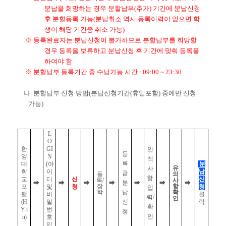
분납을 희망하는 경우 분할납부(추가) 기간에 분납신청
후 분할등록 가능(분납취소 역시 등록이력이 없으면 학
생이 해당 기간중 취소 가능)
※ 등록완료자는 분납신청이 불가하므로 분할납부를 희망할
경우 등록을 보류하고 분납신청 후 기간에 맞춰 등록을
하여야 함
※ 분할납부 등록기간 중 수납가능 시간 : 09:00 ~ 23:30
나. 분할납부 신청 방법(분납신청기간
(휴일포함) 중에만 신청
가능)
L
O
한
GI
인
등
양
N
적
록
대
(아
분
유
사
학
이
납
금
등
의
항
교
디
신
신
록/
사
분
➡
➡
➡
➡
➡
➡
➡
장
항
포
및
청
청
입
학
납
확
털
비
클
력/
인
(H
밀
신
릭
확
Y-i
번
청
인
n)
호
입