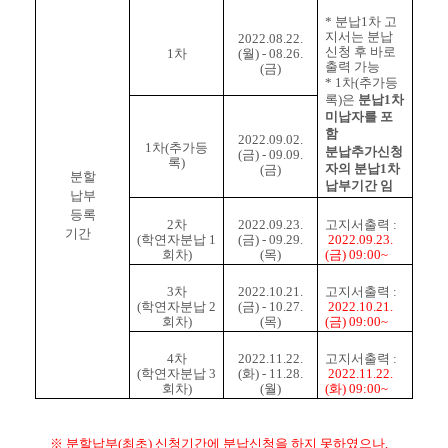
* 분납1차 고
지서는 분납
2022.08.22.
신청 후 바로
1차
(월) - 08.26.
출력 가능
(금)
* 1차(추가등
록)은
분납1차
미납자를 포
함
2022.09.02.
1차(추가등
분납추가신청
(금) - 09.09.
록)
자의 분납1차
(금)
분할
납부기간 임
납부
등록
2차
2022.09.23.
고지서출력 :
기간
(학연자분납 1
(금) - 09.29.
2022.09.23.
회차)
(목)
(금) 09:00~
3차
2022.10.21.
고지서출력 :
(학연자분납 2
(금) - 10.27.
2022.10.21.
회차)
(목)
(금) 09:00~
4차
2022.11.22.
고지서출력 :
(학연자분납 3
(화) - 11.28.
2022.11.22.
회차)
(월)
(화) 09:00~
※ 분할납부(최초) 신청기간에 분납신청을 하지 못하였으나,