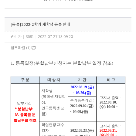
[등록]2022-2학기 재학생 등록 안내
관리자
|
8681
|
2022-07-27 13:09:20
첨부파일 (1)
1. 등록일정(분할납부신청자는 분할납부 일정 참조)
구 분
대 상 자
기 간
비 고
2022.08.19.(금)
재학생
~ 08.26.(금)
(복학생,재입학
고지서 출력 :
추가등록기간 :
생,
2022.08.10.
납부기간
2022.09.02.(금)
(수) 10:00 ~
연구등록생 포
* 분할납부:
~
09.09.(금)
함)
Ⅳ. 등록금 분
할납부를 참조
학업연장 재수
고지서 출력 :
강자
2022.09.23.(금)
2022.09.21.
(수)09:00 ~