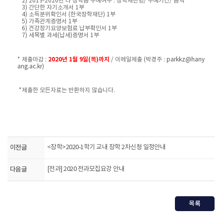
2) 2019-2020년 타 장학금 수예여부 : 장학재단명/ 수혜기간/ 금액
3)
간단한 자기소개서 1부
4) 소득분위확인서 (한국장학재단) 1부
5) 가족관계증명서 1부
6) 건강장기요양보험료 납부확인서 1부
7) 세목별 과세(납세)증명서 1부
2020년 1월 9일(목)까지
* 제출마감 :
/ 이메일제출 (박경주 :
parkkz@hany
ang.ac.kr
)
*제출한 모든자료는 반환하지 않습니다.
이전글
<장학>2020-1학기 교내 장학 2차신청 일정안내
다음글
[전과] 2020 전과모집요강 안내
목록