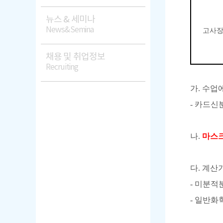
뉴스 & 세미나
News&Semina
고사
채용 및 취업정보
Recruiting
가
.
수업
-
카드신분
나
.
마스크
다
.
계산기
-
미분적분
-
일반화학