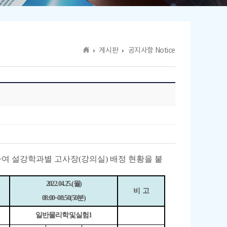
게시판
공지사항 Notice
하여 설강학과별 고사장
(
강의실
)
배정 현황을 붙
2022.04.25.(
월
)
비 고
08:00~08:50(50
분
)
일반물리학및실험
1