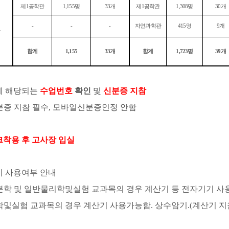
제
1
공학관
1,155
명
33
개
제
1
공학관
1,308
명
30
개
-
-
-
자연과학관
415
명
9
개
장
합계
1,155
33
개
합계
1,723
명
39
개
에 해당되는
수업번호
확인
및
신분증 지참
증 지참 필수
,
모바일신분증인정 안함
착용 후 고사장 입실
 사용여부 안내
학 및 일반물리학및실험 교과목의 경우 계산기 등 전자기기 사
및실험 교과목의 경우 계산기 사용가능함
.
상수암기
.(
계산기 지