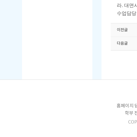
라
.
대면시
수업담당
이전글
다음글
홈페이지 담
학부 전화
COP