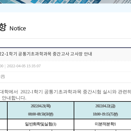
항
Notice
2022-1학기 공통기초과학과목 중간고사 고사장 안내
00
|
2022-04-05 15:35:07
)
대학에서
2022-1
학기 공통기초과학과목
중간시험 실시와 관련
 안내합니다.
2022.04.21(
목
)
2022.04.22(
금
)
08:00~08:50(50
분
)
18:00~19:15(75
분
)
명
일반화학및실험
(1)
미분적분학
1