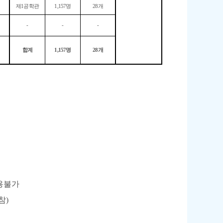
제
1
공학관
1,157
명
28
개
-
-
-
합계
1,157
명
28
개
용불가
참
)