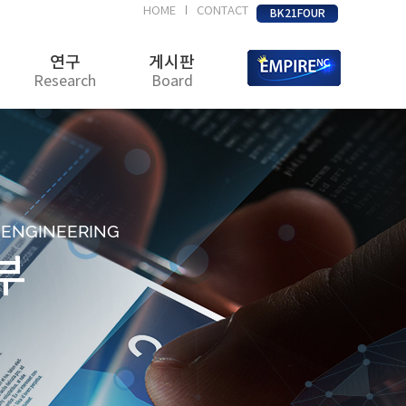
HOME
CONTACT
|
BK21FOUR
연구
게시판
Research
Board
D ENGINEERING
부