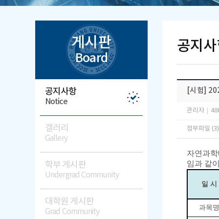
게시판
공지사
Board
공지사항
[시험] 
Notice
관리자
|
48
갤러리
첨부파일 (3
Gallery
자연과학
임과 같이
학부 게시판
Undergrad Community
일 시
대학원 게시판
과목
Grad Community