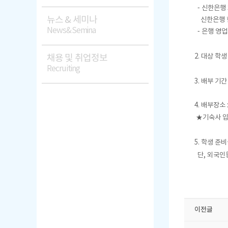
- 신한은행
뉴스 & 세미나
신한은행 한
News&Semina
- 은행 영업시간
2. 대상 학
채용 및 취업정보
Recruiting
3. 배부 기간 
4. 배부장소 
★기숙사 입
5. 학생 준비
단, 외국인
​
이전글