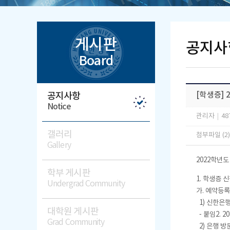
게시판
공지사
Board
공지사항
[학생증] 
Notice
관리자
|
48
갤러리
첨부파일 (2
Gallery
2022학년도
학부 게시판
1. 학생증 
Undergrad Community
가. 예약등록
1) 신한은행
대학원 게시판
- 붙임2. 
Grad Community
2) 은행 방