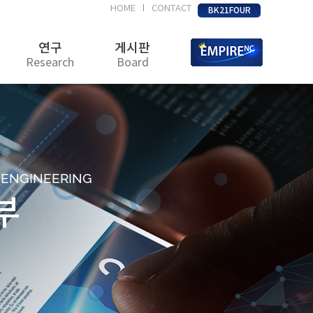
HOME
CONTACT
|
BK21FOUR
연구
게시판
Research
Board
D ENGINEERING
부