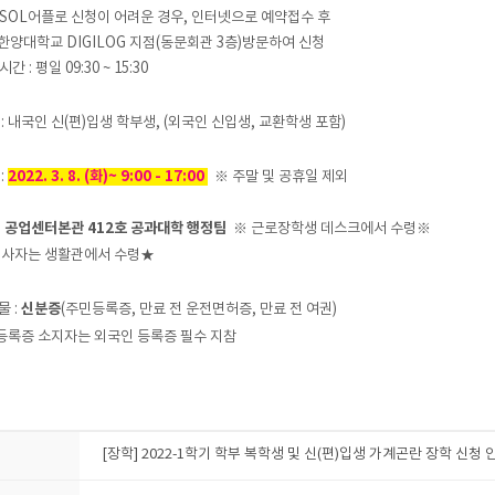
 SOL어플로 신청이 어려운 경우, 인터넷으로 예약접수 후
양대학교 DIGILOG 지점(동문회관 3층)방문하여 신청
 : 평일 09:30 ~ 15:30
생 : 내국인 신(편)입생 학부생, (외국인 신입생, 교환학생 포함)
:
2022. 3. 8. (화)~ 9:00 - 17:00
※ 주말 및 공휴일 제외
:
공업센터본관 412호 공과대학 행정팀
※ 근로장학생 데스크에서 수령※
사자는 생활관에서 수령★
물 :
신분증
(주민등록증, 만료 전 운전면허증, 만료 전 여권)
등록증 소지자는 외국인 등록증 필수 지참
[장학] 2022-1학기 학부 복학생 및 신(편)입생 가계곤란 장학 신청 