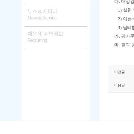
다
.
대
상
1)
실험 
뉴스 & 세미나
News&Semina
2)
이론
3)
팀티칭
채용 및 취업정보
라
.
평가문
Recruiting
마
.
결과 
​
이전글
다음글