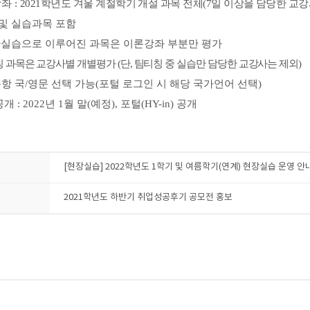
강좌
:
2021
학년도 겨울 계절학기 개설 과목 전체
(7
일 이상을 담당한 교
및 실습과목 포함
+
실습으로 이루어진 과목은 이론강좌 부분만 평가
 과목은 교강사별 개별평가
(
단
,
팀티칭 중 실습만 담당한 교강사는 제외
)
항 국
/
영문 선택 가능
(
포털 로그인 시 해당 국가언어 선택
)
공개
: 2022
년
1
월 말
(
예정
),
포털
(HY-in)
공개
[현장실습] 2022학년도 1학기 및 여름학기(연계) 현장실습 운영 안
2021학년도 하반기 취업성공후기 공모전 홍보