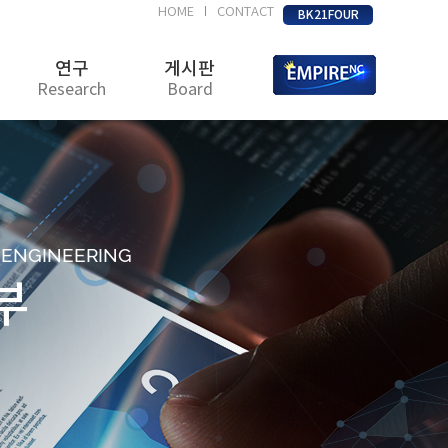
HOME
CONTACT
|
BK21FOUR
연구
게시판
Research
Board
D ENGINEERING
부