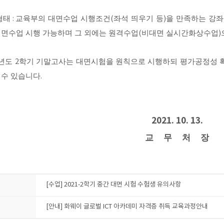
형태
교육부의 대면수업 시행조건
(
좌석 띄우기 등
)
을 만족하는 강
:
면수업 시행 가능
하며 그 외에는 원격수업
(
비대면 실시간화상수업
)
년도
2
학기 기말고사는 대면시험을 원칙으로 시행하되 평가공정성 확
 수 있습니다
.
2021. 10. 13.
교 무 처 장
[수업] 2021-2학기 중간 대면 시험 수험생 유의사항
[안내] 화웨이 글로벌 ICT 아카데미 자격증 취득 교육과정안내