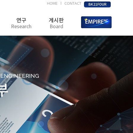
HOME
CONTACT
|
BK21FOUR
연구
게시판
Research
Board
D ENGINEERING
부