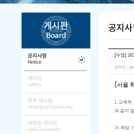
게시판
공지사
Board
공지사항
[수업] 2
Notice
관리자
|
49
갤러리
(
서울 
Gallery
학부 게시판
1.
교육부 
Undergrad Community
과 같이 
대학원 게시판
가
.
해당 
Grad Community