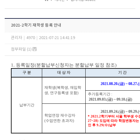
2021-2학기 재학생 등록 안내
관리자
|
4970
|
2021-07-21 14:41:19
첨부파일 (1)
1.
등록일정
(
분할납부신청자는 분할납부 일정 참조
)
구 분
대 상 자
기 간
2021.08.20.(
금
) ~ 08.27.(
재학생
(
복학생
,
재입학
생
,
연구등록생 포함
)
추가등록기간
:
2021.09.03.(
금
) ~ 09.10.(
금
)
납부기간
2021.09.24.(
금
) ~ 09.29.(
학업연장 재수강자
* 2021.2
학기부터 서울 학부생 수
(
수업연한 초과자
)
27~28)
도입에 따라 학점변동자는
인 후
9.29(
수
)
납부