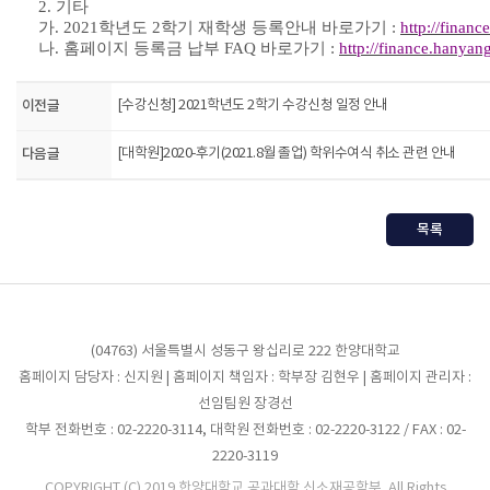
2
.
기타
가
. 2021
학년도
2
학기 재학생 등록안내 바로가기
:
http://financ
나
.
홈페이지 등록금 납부
FAQ
바로가기
:
http://finance.hanyang
이전글
[수강신청] 2021학년도 2학기 수강신청 일정 안내
다음글
[대학원]2020-후기(2021.8월 졸업) 학위수여식 취소 관련 안내
목록
(04763) 서울특별시 성동구 왕십리로 222 한양대학교
홈페이지 담당자 : 신지원 | 홈페이지 책임자 : 학부장 김현우 | 홈페이지 관리자 :
선임팀원 장경선
학부 전화번호 : 02-2220-3114, 대학원 전화번호 : 02-2220-3122 / FAX : 02-
2220-3119
COPYRIGHT (C) 2019 한양대학교 공과대학 신소재공학부. All Rights