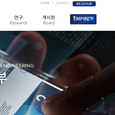
HOME
CONTACT
|
BK21FOUR
연구
게시판
Research
Board
D ENGINEERING
부