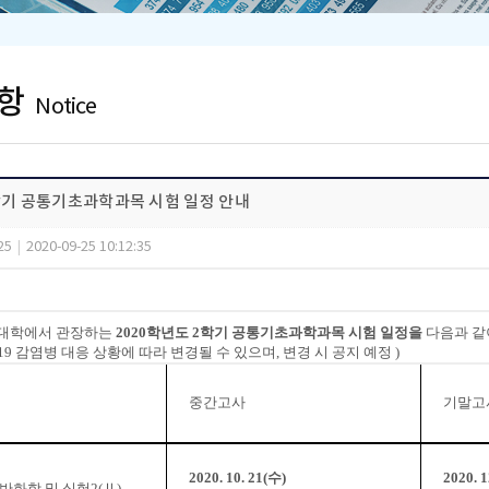
항
Notice
2학기 공통기초과학과목 시험 일정 안내
25
|
2020-09-25 10:12:35
대학에서 관장하는
2020
학년도
2
학기 공통기초과학과목 시험 일정을
다음과 같
19
감염병 대응 상황에 따라 변경될 수 있으며
,
변경 시 공지 예정
)
중간고사
기말고
2020. 10. 21(
수
)
2020. 1
반화학 및 실험
2(
Ⅱ
)