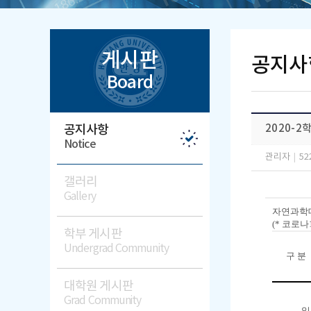
게시판
공지사
Board
공지사항
2020-
Notice
관리자
|
52
갤러리
Gallery
자연과학
(*
코로나
학부 게시판
Undergrad Community
구 분
대학원 게시판
Grad Community
일