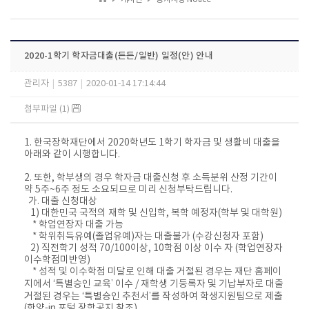
2020-1학기 학자금대출(든든/일반) 일정(안) 안내
관리자
|
5387
|
2020-01-14 17:14:44
첨부파일 (1)
1. 한국장학재단에서 2020학년도 1학기 학자금 및 생활비 대출을
아래와 같이 시행합니다.
2. 또한, 학부생의 경우 학자금 대출신청 후 소득분위 산정 기간이
약 5주~6주 정도 소요되므로 미리 신청부탁드립니다.
가. 대출 신청대상
1) 대한민국 국적의 재학 및 신입학, 복학 예정자(학부 및 대학원)
* 학업연장자 대출 가능
* 학위취득유예(졸업유예)자는 대출불가 (수강신청자 포함)
2) 직전학기 성적 70/100이상, 10학점 이상 이수 자 (학업연장자
이수학점미반영)
* 성적 및 이수학점 미달로 인해 대출 거절된 경우는 재단 홈페이
지에서 ‘특별승인 교육’ 이수 / 재학생 기등록자 및 기납부자로 대출
거절된 경우는 ‘특별승인 추천서’를 작성하여 학생지원팀으로 제출
(한양-in 포털 장학공지 참조)