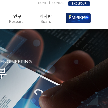
HOME
CONTACT
|
BK21FOUR
연구
게시판
Research
Board
D ENGINEERING
부