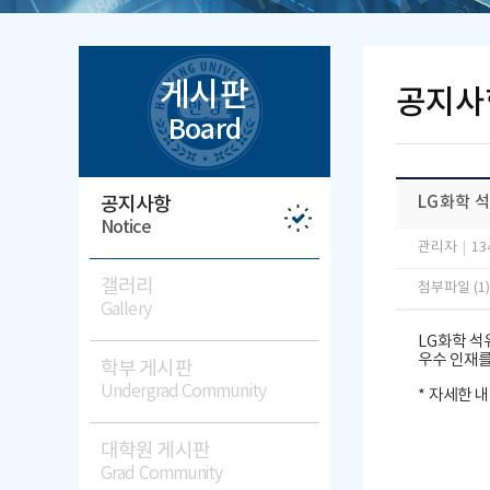
게시판
공지사
Board
공지사항
LG화학 
Notice
관리자
|
13
갤러리
첨부파일 (1
Gallery
LG화학 
우수 인재를
학부 게시판
Undergrad Community
* 자세한 
대학원 게시판
Grad Community