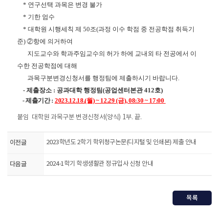
* 연구선택 과목은 변경 불가
* 기한 엄수
* 대학원 시행세칙 제 50조(과정 이수 학점 중 전공학점 취득기
준) ②항에 의거하여
지도교수와 학과주임교수의 허가 하에 교내외 타 전공에서 이
수한 전공학점에 대해
과목구분변경신청서를 행정팀에 제출하시기 바랍니다.
- 제출장소 : 공과대학 행정팀(공업센터본관 412호)
- 제출기간 :
2023.12.18.(월) ~ 12.29 (금), 08:30 ~ 17:00
붙임 대학원 과목구분 변경신청서(양식) 1부. 끝.
이전글
2023학년도 2학기 학위청구논문(디지털 및 인쇄본) 제출 안내
다음글
2024-1학기 학생생활관 정규입사 신청 안내
목록