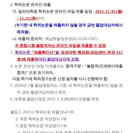
2. 학위논문 온라인 제출
가. 일반대학원 학위논문 온라인 파일 제출 일정 :
2025. 12. 01.(월)
~ 12. 23.(화)
까지
(※기한 내 학위논문을 제출하지 않을 경우 금번 졸업대상자에서
제외됨)
나. 제출처/문의처 :
백남학술정보관(02-2220-1367)
※ 종합시험 불합격자는 온라인 파일을 제출할 수 없음
3.
학위논문
”제출확인서”
을
공과대학 행정팀(공업센터 본관 412
호)에 제출
해야만 졸업대상자에 포함
.
4. 논문 온라인 파일 미제출자는
합격구분 : “불합격(인쇄본미제출
합격)” 으로 표기되며,
다음 학기에 학위청구논문 신청 절차를 다시 진행해야 함.
5. 2026년 2월 졸업예정자는 기한 내 학위논문을 제출하지 않을 경
우 금번 졸업대상자에서 제외.
6.
대학원 졸업사정은 2026. 1. 6.(화)부터 진행될 예정.
붙임 1. 2025-2 학위논문 제출안내 1부.
2. 국문 학위논문 작성양식 1부.
3. 영문 학위논문 작성양식 1부.
4. 2025-2 dCollection 자료 제출 지침서(KERIS매뉴얼)_영문 1