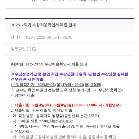
2025-2학기 수강허용확인서 제출 안내
관리자
|
810
|
2025-08-19 15:36:40
첨부파일 (1)
[
대학원
] 2025-2
학기 수강허용확인서 제출 안내
※
수강정정기간 중 본인 직접 수강신청이 원칙
,
단 본인 수강신청 실패한
경우만 본 서류 제출
(
수강정정기간
: 2025.09.04.(목
),17:00 ~ 09.05(금
), 23:59)
※
교수님 확인 메일만 전달할 경우 신청 불가
(
반드시 수강허용확인서
작성하여 제출
)
1.
제출기한
: 9
월 4
일
(목
) ~ 9
월 8
일
(
월
) 10:00 ~ 17:00
까지
(
기한엄수
)
2.
제출방법 : 방문제출 및 이메일 제출
가
.
직접방문
:
공과대학 행정팀
(
공업센터 본관
412
호
)
나
.
이메일 제출
:ddang
@hanyang.ac.kr
*
이메일제목은
"
수강허용제출
(
성명
,
학번
,
과목명
)"
형태로 제출
3.
유의사항
가
.
수업담당 교강사의 승인 건에 한하여 제출
,
증원여부 등 확인