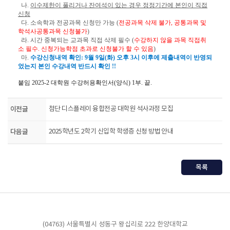
나
.
이수제한이 풀리거나 잔여석이 있는 경우 정정기간에 본인이 직접
신청
다
.
소속학과 전공과목 신청만 가능
(
전공과목 삭제 불가
,
공통과목 및
학석사공통과목 신청불가
)
라
.
시간 중복되는 교과목 직접 삭제 필수
(
수강하지 않을 과목 직접취
소 필수
.
신청가능학점 초과로
신청불가 할 수 있음
)
마
.
수강신청내역 확인
: 9
월 9
일
(
화
)
오후
3
시 이후에 제출내역이 반영되
었는지 본인 수강내역 반드시 확인
!!
붙임
2025-2
대학원 수강허용확인서
(
양식
) 1
부
.
끝
.
이전글
첨단 디스플레이 융합전공 대학원 석사과정 모집
다음글
2025학년도 2학기 신입학 학생증 신청 방법 안내
목록
(04763) 서울특별시 성동구 왕십리로 222 한양대학교