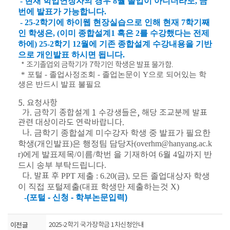
- 현재 학업연장자의 경우 8월 졸업이 아니더라도, 금
번에 발표가 가능합니다.
- 25-2학기에 하이웹 현장실습으로 인해 현재 7학기째
인 학생은, (이미 종합설계1 혹은 2를 수강했다는 전제
하에) 25-2학기 12월에 기존 종합설계 수강내용을 기반
으로 개인발표 하시면 됩니다.
* 조기졸업외 금학기가 7학기인 학생은 발표 불가함.
* 포털 - 졸업사정조회 - 졸업논문이 Y으로 되어있는 학
생은 반드시 발표 불필요
5. 요청사항
가. 금학기 종합설계 1 수강생들은, 해당 조교분께 발표
관련 대상이라도 연락바랍니다.
나.
금학기 종합설계 미수강자 학생 중 발표가 필요한
학생(개인발표)은 행정팀 담당자(overhm@hanyang.ac.k
r)에게 발표제목/이름/학번 을 기재하여 6월 4일까지 반
드시 송부 부탁드립니다.
다. 발표 후
PPT 제출 : 6.20(금), 모든 졸업대상자 학생
이 직접 포털제출(대표 학생만 제출하는것 X)
-
(포털 - 신청 - 학부논문입력)
이전글
2025-2학기 국가장학금 1차신청안내